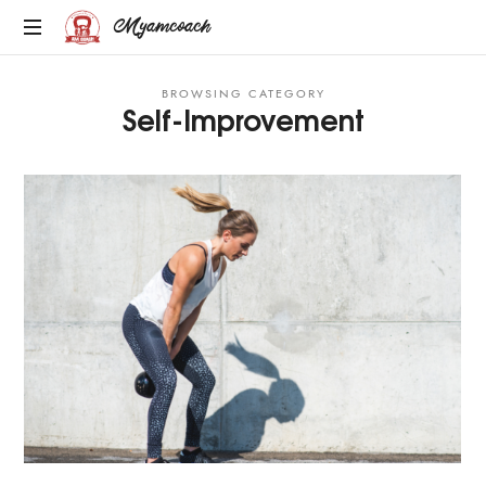
Myamcoach
MULTI-
BROWSING CATEGORY
SPORT
Self-Improvement
ET
BIEN-
ETRE