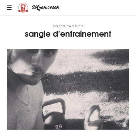
Myamcoach
MULTI-
POSTS TAGGED
SPORT
sangle d’entrainement
ET
BIEN-
ETRE